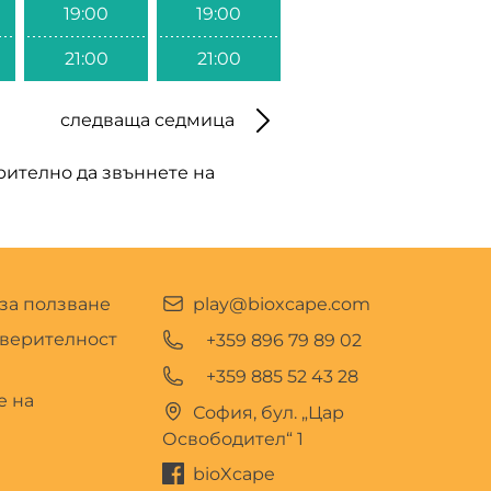
19:00
19:00
21:00
21:00
следваща седмица
арително да звъннете на
за ползване
play@bioxcape.com
оверителност
+359 896 79 89 02
+359 885 52 43 28
е на
София, бул. „Цар
Освободител“ 1
bioXcape