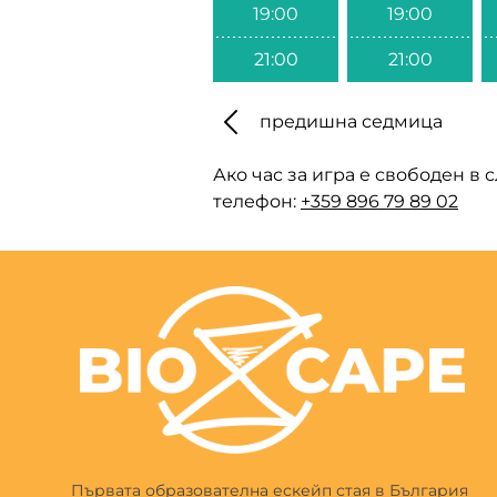
19:00
19:00
21:00
21:00
предишна седмица
Ако час за игра е свободен в 
телефон:
+359 896 79 89 02
Първата образователна ескейп стая в България