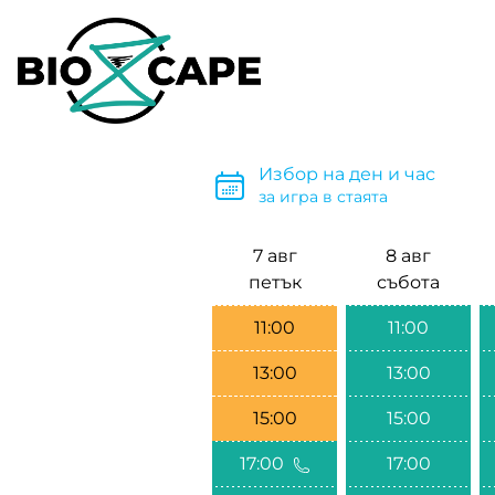
Избор на ден и час
за игра в стаята
7 авг
8 авг
петък
събота
11:00
11:00
13:00
13:00
15:00
15:00
17:00
17:00