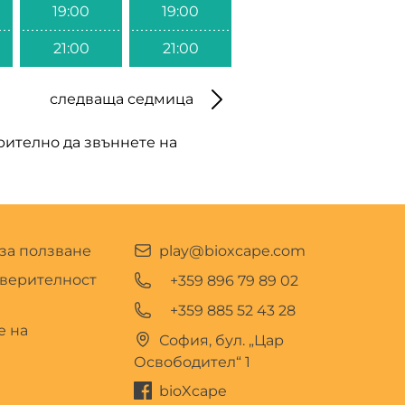
19:00
19:00
21:00
21:00
следваща седмица
арително да звъннете на
за ползване
play@bioxcape.com
оверителност
+359 896 79 89 02
+359 885 52 43 28
е на
София, бул. „Цар
Освободител“ 1
bioXcape