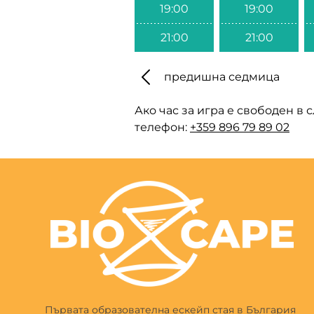
19:00
19:00
21:00
21:00
предишна седмица
Ако час за игра е свободен в 
телефон:
+359 896 79 89 02
Първата образователна ескейп стая в България