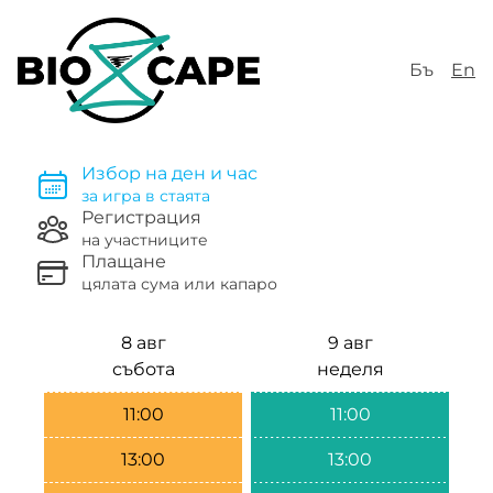
Бъ
En
Избор на ден и час
за игра в стаята
Регистрация
на участниците
Плащане
цялата сума или капаро
8 авг
9 авг
събота
неделя
11:00
11:00
13:00
13:00