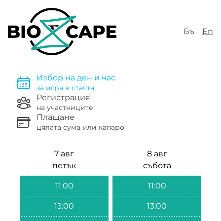
Бъ
En
Избор на ден и час
за игра в стаята
Регистрация
на участниците
Плащане
цялата сума или капаро
7 авг
8 авг
петък
събота
11:00
11:00
13:00
13:00