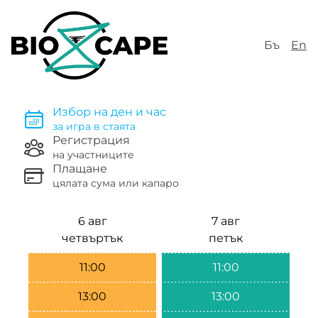
Бъ
En
Избор на ден и час
за игра в стаята
Регистрация
на участниците
Плащане
цялата сума или капаро
6 авг
7 авг
четвъртък
петък
11:00
11:00
13:00
13:00